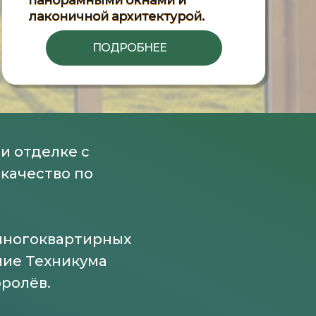
панорамными окнами и
лаконичной архитектурой.
ПОДРОБНЕЕ
 и отделке с
качество по
многоквартирных
ние Техникума
оролёв.